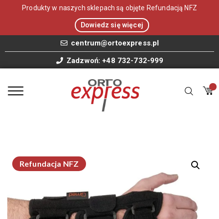
Produkty w naszych sklepach są objęte Refundacją NFZ
Dowiedz się więcej
centrum@ortoexpress.pl
Zadzwoń: +48 732-732-999
Refundacja NFZ