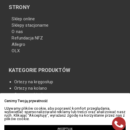
STRONY
Sklep online
Sklepy stacjonarne
O nas
Refundacja NFZ
Allegro
OLX
KATEGORIE PRODUKTÓW
Ortezy na kręgosłup
Ortezy na kolano
Ortezy na biodro
Ortezy na stopę
Cenimy Twoją prywatność
Ortezy na szyję
Używamy plików cookie, aby poprawić komfort przeglądania,
wyświetlać spersonalizowane reklamy lub treści oraz analizować nasz
Ortezy na rękę
ruch. Klikając "Akceptuję", wyrażasz zgodę na korzystanie przez nas z
plików cookie.
Ortezy na bark
Rehabilitacja
AKCEPTUJĘ