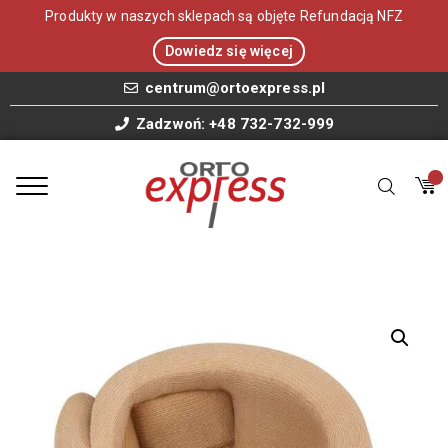
Produkty w naszych sklepach są objęte Refundacją NFZ
Dowiedz się więcej
centrum@ortoexpress.pl
Zadzwoń: +48 732-732-999